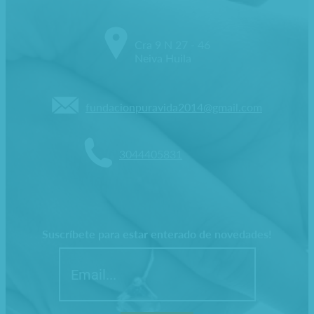
Cra 9 N 27 - 46
Neiva Huila
fundacionpuravida2014@gmail.com
3044405831
Suscríbete para estar enterado de novedades!