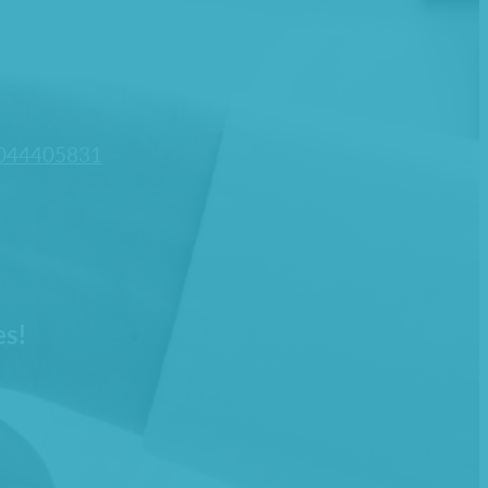
044405831
es!